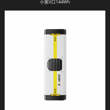
小葱V口144Wh